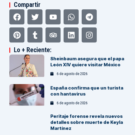
Compartir
Facebook
Pinterest
Twitter
Tumblr
Youtube
Tripadvisor
Whatsapp
Linkedin
Telegram
Instagram
Lo + Reciente:
Sheinbaum asegura que el papa
León XIV quiere visitar México
6 de agosto de 2026
España confirma que un turista
con hantavirus
6 de agosto de 2026
Peritaje forense revela nuevos
detalles sobre muerte de Keyla
Martínez