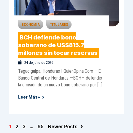
ECONOMÍA
TITULARES
BCH defiende bono
soberano de US$815.7
millones sin tocar reservas
24 de julio de 2026
Tegucigalpa, Honduras | QuienOpina.Com – El
Banco Central de Honduras —BCH— defendió
la emisión de un nuevo bono soberano por […]
Leer Más+
1
2
3
…
65
Newer Posts